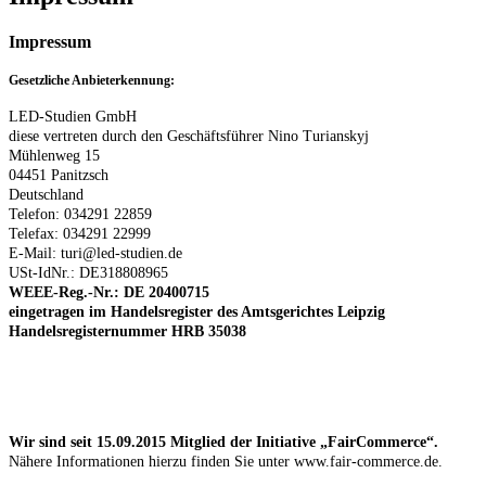
Impressum
Gesetzliche Anbieterkennung:
LED-Studien GmbH
diese vertreten durch den Geschäftsführer Nino Turianskyj
Mühlenweg 15
04451 Panitzsch
Deutschland
Telefon: 034291 22859
Telefax: 034291 22999
E-Mail:
turi@
led-studien.de
USt-IdNr.: DE318808965
WEEE-Reg.-Nr.:
DE 20400715
eingetragen im Handelsregister des Amtsgerichtes Leipzig
Handelsregisternummer HRB 35038
Wir sind seit
15.09.2015
Mitglied der Initiative „FairCommerce“.
Nähere Informationen hierzu finden Sie unter www.fair-commerce.de.