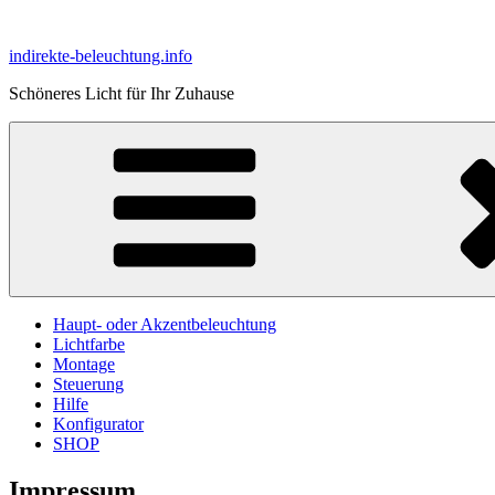
Zum
Inhalt
indirekte-beleuchtung.info
springen
Schöneres Licht für Ihr Zuhause
Haupt- oder Akzentbeleuchtung
Lichtfarbe
Montage
Steuerung
Hilfe
Konfigurator
SHOP
Impressum